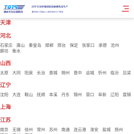
北京
天津
河北
石家庄
唐山
秦皇岛
邯郸
邢台
保定
张家口
承德
沧州
廊坊
衡水
山西
太原
大同
阳泉
长治
晋城
朔州
晋中
运城
忻州
临汾
吕梁
辽宁
沈阳
大连
鞍山
抚顺
本溪
丹东
锦州
营口
阜新
辽阳
盘锦
上海
江苏
南京
无锡
徐州
常州
苏州
南通
连云港
淮安
盐城
扬州