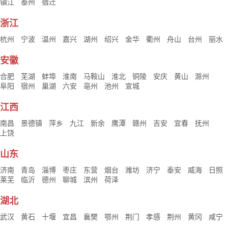
镇江
泰州
宿迁
浙江
杭州
宁波
温州
嘉兴
湖州
绍兴
金华
衢州
舟山
台州
丽水
安徽
合肥
芜湖
蚌埠
淮南
马鞍山
淮北
铜陵
安庆
黄山
滁州
阜阳
宿州
巢湖
六安
亳州
池州
宣城
江西
南昌
景德镇
萍乡
九江
新余
鹰潭
赣州
吉安
宜春
抚州
上饶
山东
济南
青岛
淄博
枣庄
东营
烟台
潍坊
济宁
泰安
威海
日照
莱芜
临沂
德州
聊城
滨州
荷泽
湖北
武汉
黄石
十堰
宜昌
襄樊
鄂州
荆门
孝感
荆州
黄冈
咸宁