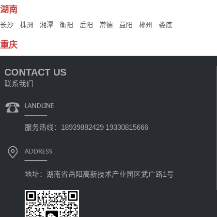
湖南
长沙
株洲
湘潭
衡阳
岳阳
常德
益阳
郴州
娄底
重庆
CONTACT US
联系我们
服务热线：18939882429 19330815666
地址：湖南省岳阳高新技术产业园区武广路1号