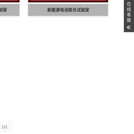
在
线
验室
新能源电池联合试验室
客
服
1/1