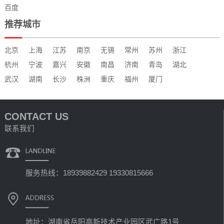
百度
推荐城市
北京
上海
江苏
南京
无锡
常州
苏州
浙江
杭州
宁波
嘉兴
安徽
南昌
济南
青岛
湖北
武汉
湖南
长沙
株洲
重庆
福州
厦门
CONTACT US
联系我们
服务热线：18939882429 19330815666
地址：湖南省岳阳高新技术产业园区武广路1号