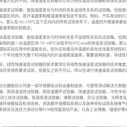
降温方式的不同，快速温变试验箱可以分为线性温变试验箱和非线性温变
速温变试验箱：是指温度变化与时间的关系呈线性关系的试验箱。也就是
温度区间内，其升温速率和降温速率是恒定不变的。例如，汽车发动机ECU
/min，那么在-65~150℃这个区间内的所有试验条件下，温度的升降速
温速率相对较稳定。
快温变试验箱：是指温度变化与时间的关系不呈线性关系的试验箱。也就
采购的是一台温度区间-70~180℃全程平均10℃/min的快温变试验箱
模拟实际应用中的温度变化，因为实际情况中温度的变化往往是非线性的
一个平均值作为整个时间段内的升温或降温速率。需要说明的是，非线性
言，线性快速温变试验箱的技术要求比非线性快速温变试验箱的技术难度
段的非线性要求试验，但是反之则不可以。所以在进行快速温变试验箱的
。
达仪器股份公司是一家环境模拟试验设备制造商、可靠性测试解决方案服
箱、高低温湿热试验箱、高低温循环试验箱、快速温变试验箱，冷热冲击
振动三综合试验箱，恒温恒湿试验箱，淋雨试验箱、砂尘试验箱、光照老
候环境模拟及检测系统、多因素环境模拟系统以及各种非标试验系统等气
系统及互连应力测试仪等PCB电性能测试产品；以及工业烤箱、隧道炉等