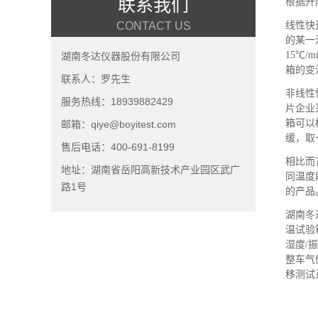
联系我们
根据升
线性快
CONTACT US
的某一
15℃
湖南冬达仪器股份有限公司
箱的变
联系人：罗先生
非线性
服务热线：18939882429
片企业
箱可以
邮箱：qiye@boyitest.com
缓，取
售后电话：400-691-8199
相比而
地址：湖南省岳阳高新技术产业园区武广
同温度
路1号
的产品
湖南冬
温试验
湿度/
整车气
移测试